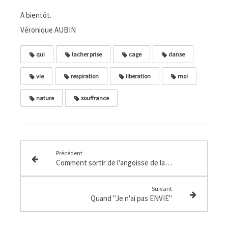
A bientôt.
Véronique AUBIN
qui
lacher prise
cage
danse
vie
respiration
liberation
moi
nature
souffrance
Précédent
Comment sortir de l'angoisse de la solitude
Suivant
Quand "Je n'ai pas ENVIE"